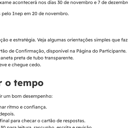
exame acontecerá nos dias 30 de novembro e 7 de dezembr
os pelo Inep em 20 de novembro.
o e estratégia. Veja algumas orientações simples que faz
tão de Confirmação, disponível na Página do Participante.
aneta preta de tubo transparente.
leve e chegue cedo.
ar o tempo
ntir um bom desempenho:
ar ritmo e confiança.
depois.
inal para checar o cartão de respostas.
0 para leitura, rascunho, escrita e revisão.