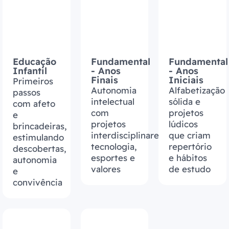
Educação
Fundamental
Fundamental
Infantil
- Anos
- Anos
Finais
Iniciais
Primeiros
Autonomia
Alfabetização
passos
intelectual
sólida e
com afeto
com
projetos
e
projetos
lúdicos
brincadeiras,
interdisciplinares,
que criam
estimulando
tecnologia,
repertório
descobertas,
esportes e
e hábitos
autonomia
valores
de estudo
e
convivência