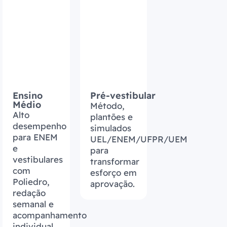
Ensino
Pré‑vestibular
Médio
Método,
Alto
plantões e
desempenho
simulados
para ENEM
UEL/ENEM/UFPR/UEM
e
para
vestibulares
transformar
com
esforço em
Poliedro,
aprovação.
redação
semanal e
acompanhamento
individual